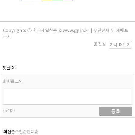
Copyrights ⓒ 한국제일신문 & www.gpjn.kr | 무단전재 및 재배포
금지
윤진성
기사 더보기
댓글 :0
회원로그인
0/400
등록
최신순
추천순
반대순