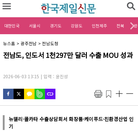
대한민국
서울시
경기도
강원도
인천제주
전북
광
채
뉴스홈
>
광주전남
>
전남도청
널
기
전남도, 인도서 1천297만 달러 수출 MOU 성과
명
사
:
제
목
:
2026-06-03 13:15 | 입력 : 윤진성
뉴델리·콜카타 수출상담회서 화장품·케이푸드·친환경산업 인
기