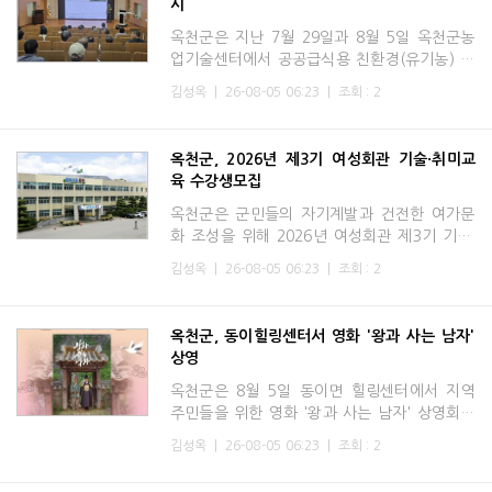
시
옥천군은 지난 7월 29일과 8월 5일 옥천군농
업기술센터에서 공공급식용 친환경(유기농) 벼
를 출하하는 농가 70여 명을 대상으로 '공공급
김성옥
|
26-08-05 06:23
|
조회 : 2
식용 친환경 벼 재배기술 교육'을 실시한다.이
번 교육은 관내 학교와
옥천군, 2026년 제3기 여성회관 기술·취미교
육 수강생모집
옥천군은 군민들의 자기계발과 건전한 여가문
화 조성을 위해 2026년 여성회관 제3기 기술·
취미교육 수강생을 오는 8월 10일부터 21일까
김성옥
|
26-08-05 06:23
|
조회 : 2
지 모집한다고 밝혔다.이번 교육은 생활요리,
재봉틀 기초반, 재봉틀
옥천군, 동이힐링센터서 영화 '왕과 사는 남자'
상영
옥천군은 8월 5일 동이면 힐링센터에서 지역
주민들을 위한 영화 '왕과 사는 남자' 상영회를
개최한다.이번 상영회는 문화체육관광부 공모
김성옥
|
26-08-05 06:23
|
조회 : 2
사업인 '2026 구석구석 문화가 있는 날'​의 일
환으로 추진되는 '찾