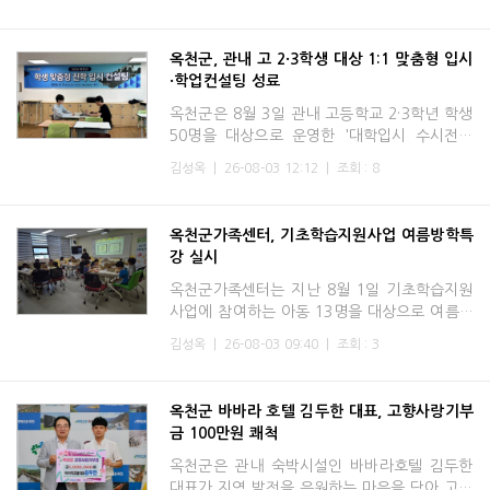
황리에 마무리했다. 올해 축제는 방문객 안전을
최우선으로 한 행사
옥천군, 관내 고 2·3학생 대상 1:1 맞춤형 입시
·학업컨설팅 성료
옥천군은 8월 3일 관내 고등학교 2·3학년 학생
50명을 대상으로 운영한 '대학입시 수시전형
맞춤형 1:1 입시·학업 컨설팅'을 성공적으로 마
김성옥
|
26-08-03 12:12
|
조회 : 8
무리했다고 밝혔다.이번 컨설팅은 수시와 정시
를 준비하는 고3 학
옥천군가족센터, 기초학습지원사업 여름방학특
강 실시
옥천군가족센터는 지난 8월 1일 기초학습지원
사업에 참여하는 아동 13명을 대상으로 여름방
학 특강 프로그램을 운영했다.이번 특강은 방학
김성옥
|
26-08-03 09:40
|
조회 : 3
기간 동안 아동들에게 다양한 체험활동의 기회
를 제공하고 또래와
옥천군 바바라 호텔 김두한 대표, 고향사랑기부
금 100만원 쾌척
옥천군은 관내 숙박시설인 바바라호텔 김두한
대표가 지역 발전을 응원하는 마음을 담아 고향