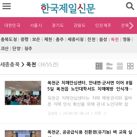
대한민국
서울시
경기도
강원도
인천제주
전북
충북도청
|
증평
|
보은
|
제천
|
충주
|
세종시청
|
진천
|
음성
|
옥천
|
영동
|
괴산
|
단양
|
청주
세종충북
> 옥천
(3655건)
옥천군 치매안심센터, 안내면·군서면 이어 8월
5일 옥천읍 노인대학서도 치매예방 인식개선
교육을 실시
옥천군 치매안심센터는 치매 예방관리와 올바
른 치매 인식 확산을 위해 관내 노인대학 참여
어르신들을 대상으로 '치매예방 및 인식개선 교
김성옥
|
26-08-05 06:24
|
조회 : 2
육'을 순차적으로 진행하고 있다.이번 교육은
대한치매예방협회 전
옥천군, 공공급식용 친환경(유기농) 벼 교육 실