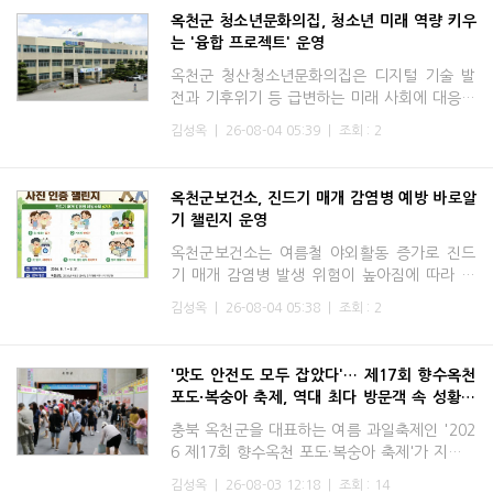
옥천군 청소년문화의집, 청소년 미래 역량 키우
는 '융합 프로젝트' 운영
옥천군 청산청소년문화의집은 디지털 기술 발
전과 기후위기 등 급변하는 미래 사회에 대응할
수 있는 청소년 역량 강화를 위해 '하반기 청소
김성옥
|
26-08-04 05:39
|
조회 : 2
년문화 활동 클래스-미래를 여는 융합 프로젝
트'를 운영한다.이번
옥천군보건소, 진드기 매개 감염병 예방 바로알
기 챌린지 운영
옥천군보건소는 여름철 야외활동 증가로 진드
기 매개 감염병 발생 위험이 높아짐에 따라 군
민들의 예방수칙 실천을 생활화하고 감염병 예
김성옥
|
26-08-04 05:38
|
조회 : 2
방 인식을 높이기 위해 오는 8월 31일까지 '진
드기 매개 감염병 예방
'맛도 안전도 모두 잡았다'… 제17회 향수옥천
포도·복숭아 축제, 역대 최다 방문객 속 성황리
폐막
충북 옥천군을 대표하는 여름 과일축제인 '202
6 제17회 향수옥천 포도·복숭아 축제'가 지난 7
월 31일부터 8월 2일까지 3일간의 일정을 성
김성옥
|
26-08-03 12:18
|
조회 : 14