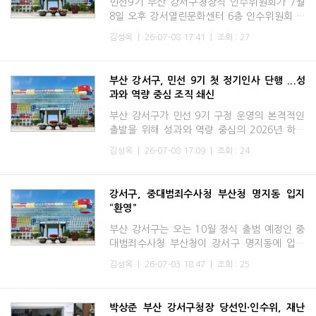
민선9기 부산 강서구청장직 인수위원회가 7월
8일 오후 강서열린문화센터 6층 인수위원회 사
무실에서 해단식을 갖고 20일간의 공식 활동을
김성옥
|
26-07-08 17:41
|
조회 : 27
마무리했다.이날 해단식에는 박상준 강서구청
장과 윤종현 인수위원
부산 강서구, 민선 9기 첫 정기인사 단행 ...성
과와 역량 중심 조직 쇄신
부산 강서구가 민선 9기 구정 운영의 본격적인
출발을 위해 성과와 역량 중심의 2026년 하반
기 정기인사를 단행한다. 이번 인사는 퇴직, 공
김성옥
|
26-07-08 17:09
|
조회 : 24
로연수, 휴직 등에 따른 승진 요인을 반영하고,
민선 9기 공약사업
강서구, 중대범죄수사청 부산청 명지동 입지
“환영”
부산 강서구는 오는 10월 정식 출범 예정인 중
대범죄수사청 부산청이 강서구 명지동에 입지
하게 된 데 대해 환영의 뜻을 밝혔다.중대범죄
김성옥
|
26-07-03 18:47
|
조회 : 25
수사청 부산청이 명지동에 자리 잡게 된 것은
명지국제신도시의 탄탄
박상준 부산 강서구청장 당선인·인수위, 재난