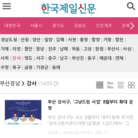
대한민국
서울시
경기도
강원도
인천제주
전북
경남도청
|
산청
|
양산
|
밀양
|
김해
|
사천
|
통영
|
함양
|
거창
|
합천
|
거제
|
의령
|
함안
|
창녕
|
진주
|
남해
|
하동
|
고성
|
창원
|
부산시
|
사상
|
사하
|
강서
|
영도
|
서구
|
중구
|
남구
|
부산진
|
동구
|
해운대
|
연제
|
수영
|
북구
|
금정
|
기장군
|
동래
부산경남
> 강서
(1405건)
부산 강서구, ‘그냥드림 사업’ 8월부터 확대 운
영
부산 강서구는 오는 8월부터 대저1동에 위치한
‘강서구둥지푸드마켓’(공항로 1207)에서 ‘그냥
드림(먹거리 기본 보장) 사업’을 확대 운영한다
김성옥
|
26-08-04 18:56
|
조회 : 5
고 밝혔다.‘그냥드림(먹거리 기본 보장) 사업’은