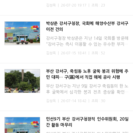
사회공헌사업 업무협약’을 체결하고, 지역사회
김성옥
|
26-07-20 19:17
|
조회 : 23
복지안전망 강화를 위한 민관 협력체계 구축에
나섰다.이번 협약
박상준 강서구청장, 국회에 해양수산부 강서구
이전 건의
강서구청장 박상준은 지난 14일 국회를 방문해
“강서구는 즉시 이용할 수 있는 우수한 부지를
보유하고 있으며, 신공항·신항·철도가 집적된
김성옥
|
26-07-15 18:41
|
조회 : 52
트라이포트 교통망과 고품격 정주 여건까지 모
두 갖춘 해양수산
부산 강서구, 죽림동 노후 굴뚝 붕괴 위험에 주
민 대피… 구(區)에서 직접 해체 공사 시행
부산 강서구는 지난 9일 강서구 죽림동의 한 노
후 굴뚝에서 심각한 붕괴 전조 증상을 확인하
고, 즉시 현장 상황판단회의를 개최해 주민 대
김성옥
|
26-07-14 18:42
|
조회 : 30
피와 함께 구청 주도의 선제적 긴급 해체공사를
시행하기로 결정했
민선9기 부산 강서구청장직 인수위원회, 20일
간 활동 마무리