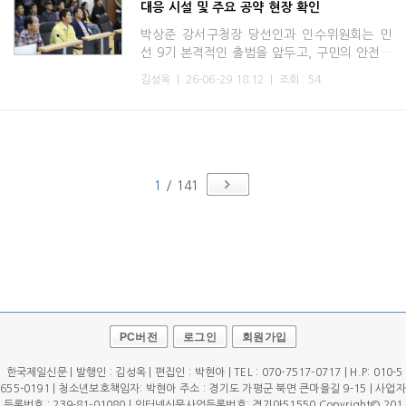
대응 시설 및 주요 공약 현장 확인
박상준 강서구청장 당선인과 인수위원회는 민
선 9기 본격적인 출범을 앞두고, 구민의 안전을
최우선으로 한 현장 중심 행보에 나섰다.박 당
김성옥
|
26-06-29 18:12
|
조회 : 54
선인은 지난 26일 오후 장마철 집중호우 등 자
연재해에 대비하기
1
/ 141
PC버전
로그인
회원가입
한국제일신문 | 발행인 : 김성옥 | 편집인 : 박현아 | TEL : 070-7517-0717 | H.P: 010-5
655-0191 | 청소년보호책임자: 박현아 주소 : 경기도 가평군 북면 큰마을길 9-15 | 사업자
등록번호 : 239-81-01080 | 인터넷신문사업등록번호: 경기아51550 Copyright© 201