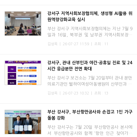
갑작스러
강서구 지역사회보장협의체, 생성형 AI활용 위
원역량강화교육 실시
부산 강서구 지역사회보장협의체는 지난 7월 9
일과 16일, 북부권 및 남부권 지역사회보장협
의체 위원을 대상으로 '생성형 AI를 활용한 복
김성옥
|
26-07-27 11:59
|
조회 : 11
지 홍보 콘텐츠 제작' 위원역량강화교육​을 실시
했다. 이번 교육에
강서구, 관내 산부인과 야간·공휴일 진료 및 24
시간 응급분만 전면 확대
부산 강서구 보건소는 7월 20일부터 관내 분만
의료기관인 웰하이여성아동병원의 산부인과 진
료 시간을 대폭 확대하고, 모든 산모를 대상으
김성옥
|
26-07-23 10:32
|
조회 : 13
로 한 24시간 응급분만 체계를 본격 가동한다
고 밝혔다. 강서구 보
부산 강서구, 부산항만공사와 손잡고 1인 가구
돌봄 강화
부산 강서구는 7월 20일 부산항만공사 본사에
서 부산항만공사와 함께 ‘항만 인근 찾아가는