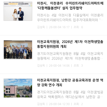
이천시, 이천중리 우미린트리쉐이드아파트에
'다함께돌봄센터' 설치 업무협약
이천시는 4일 이천시청 다올실에서 이천중리
우미린트리쉐이드아파트 입주자대표회의와 '다
함께돌봄센터 설치·운영을 위한 업무협약'을 체
김성옥
|
26-08-04 16:17
|
조회 : 6
결했다고 밝혔다. 협약식에는 최소라 입주자대
표회의 회장을 비롯한
이천교육지원청, 2026년 제1차 이천학생맞춤
통합지원위원회 개최
경기도이천교육지원청은 8월 4일 이천교육지
원청에서 2026년 제1차 이천학생맞춤통합위
원회를 개최하고 학생맞춤통합지원 체계의 안
김성옥
|
26-08-04 14:06
|
조회 : 3
정적인 운영과 지역사회 협력 강화를 위한 첫걸
음을 내디뎠다.이번 위원회
이천교육지원청, 남한강 공동교육과정 운영 역
량 강화 연수 개최
경기도이천교육지원청은 8월 4일 이천꿈빚공
유학교 백록캠퍼스 에디슨실에서 남한강 공동
교육과정의 안정적인 운영을 위한 역량 강화 직
김성옥
|
26-08-04 12:30
|
조회 : 2
무연수를 개최한다. 이번 연수는 폭염 속에서도