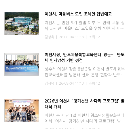
남한강 공동교육과정
이천시, 마을버스 도입 조례안 입법예고
이천시는 민선 9기 출범 이후 두 번째 교통 정
책 과제인 ‘마을버스’ 도입을 위해 '이천시 마을
버스운송사업 등록 및 지원에 관한 조례' 제정
김성옥
|
26-08-04 11:13
|
조회 : 2
에 앞서 주민 의견을 듣고자 입법예고를 시행한
다고 밝혔다.이
이천시장, 반도체융복합교육센터 방문… 반도
체 인재양성 기반 점검
성수석 이천시장은 8월 3일 이천시 반도체융복
합교육센터를 방문해 센터 운영 현황과 반도체
교육 기반시설(인프라)을 점검하고, 반도체 교
김성옥
|
26-08-04 11:13
|
조회 : 2
육 강좌를 수강 중인 '경기 미래기술학교 반도
체 장비 Full-Stack
2026년 이천시 '경기청년 사다리 프로그램' 발
대식 개최
이천시는 지난 1일 이천시 청소년생활문화센터
에서 '이천시 경기청년 사다리 프로그램' 발대
식을 개최했다고 밝혔다.이날 행사에는 성수석