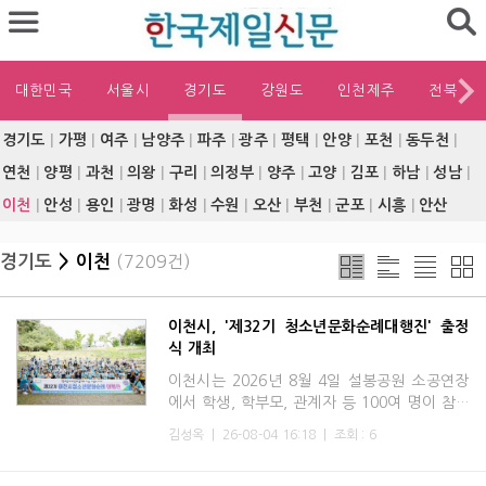
대한민국
서울시
경기도
강원도
인천제주
전북
경기도
|
가평
|
여주
|
남양주
|
파주
|
광주
|
평택
|
안양
|
포천
|
동두천
|
연천
|
양평
|
과천
|
의왕
|
구리
|
의정부
|
양주
|
고양
|
김포
|
하남
|
성남
|
이천
|
안성
|
용인
|
광명
|
화성
|
수원
|
오산
|
부천
|
군포
|
시흥
|
안산
경기도
> 이천
(7209건)
이천시, '제32기 청소년문화순례대행진' 출정
식 개최
이천시는 2026년 8월 4일 설봉공원 소공연장
에서 학생, 학부모, 관계자 등 100여 명이 참석
한 가운데 '2026년 제32기 이천시 청소년문화
김성옥
|
26-08-04 16:18
|
조회 : 6
순례대행진 출정식'을 개최하며 힘찬 출발을 알
렸다.이번 청소년문화