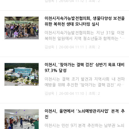
김성옥
|
26-08-04 11:12
|
조회 : 2
이천시장, 이천시의회 조주환 의장을 비롯해 시
관계자, 운영기관
이천시지속가능발전협의회, 생물다양성 보전을
위한 복하천 생태 모니터링 실시
이천시지속가능발전협의회는 지난 31일 이천
복하천 일원에서 지역 청소년들과 함께하는 '생
물 다양성 대탐사: 복하천 생태 모니터링(식물·
김성옥
|
26-08-04 11:11
|
조회 : 2
어류)' 활동을 성공적으로 추진했다고 밝혔다.
이번 탐사 활동은 지
이천시, '찾아가는 결핵 검진' 상반기 목표 대비
97.3% 달성
이천시는 결핵 조기 발견과 지역사회 내 전파
예방을 위해 추진한 '찾아가는 결핵 검진' 사업
이 올해 상반기 목표 대비 97.3%의 실적을 달
김성옥
|
26-08-04 11:10
|
조회 : 2
성했다고 밝혔다.찾아가는 결핵 검진은 대한결
핵협회 경기도지부와
이천시, 율면에서 '노쇠예방관리사업' 본격 추
진
이천시는 민선 9기 본격 추진하는 남부권 노쇠