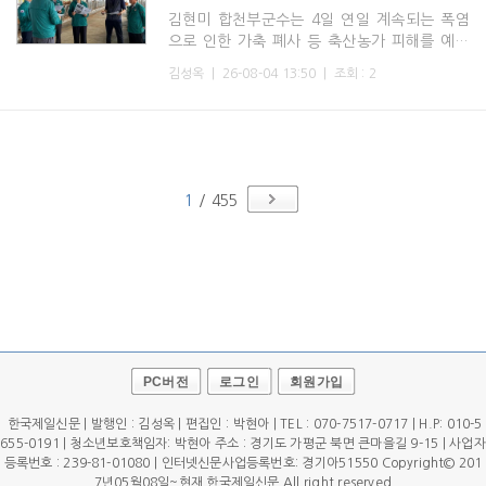
김현미 합천부군수는 4일 연일 계속되는 폭염
으로 인한 가축 폐사 등 축산농가 피해를 예방
하기 위해 관내 한우 및 산란계 농가를 대상으
김성옥
|
26-08-04 13:50
|
조회 : 2
로 현장점검을 실시했다.김 부군수는 축주와 함
께 축사 내부를 둘러
1
/ 455
PC버전
로그인
회원가입
한국제일신문 | 발행인 : 김성옥 | 편집인 : 박현아 | TEL : 070-7517-0717 | H.P: 010-5
655-0191 | 청소년보호책임자: 박현아 주소 : 경기도 가평군 북면 큰마을길 9-15 | 사업자
등록번호 : 239-81-01080 | 인터넷신문사업등록번호: 경기아51550 Copyright© 201
7년05월08일~현재 한국제일신문 All right reserved