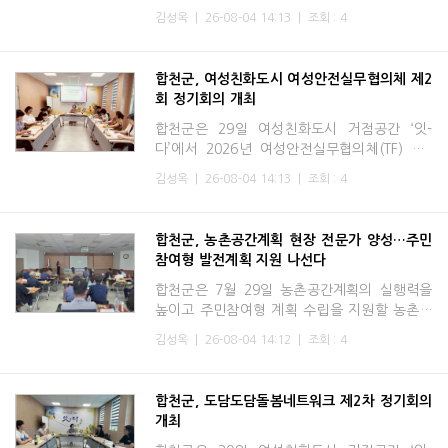
민을 조기에 발굴하고 맞춤형 서비스를 연계하
김성옥
|
26-08-04 14:13
|
조회 : 4
기 위해 4일 쌍책면 이장회의를 시작으로 17개
읍·면을 순회하며
합천군, 여성친화도시 여성안전실무협의체 제2
회 정기회의 개최
합천군은 29일 여성친화도시 거점공간 ‘잇-
다’에서 2026년 여성안전실무협의체(TF) 제2
차 정기회의를 개최했다. 이날 여성안전실무협
김성옥
|
26-08-04 14:13
|
조회 : 4
의체 위원장을 포함한 안전 관련 부서 및 유관
기관 위원 10명이 참석하
합천군, 농촌공간계획 현장 전문가 양성…주민
참여형 발전계획 지원 나선다
합천군은 7월 29일 농촌공간계획의 실행력을
높이고 주민참여형 계획 수립을 지원할 농촌공
간계획 현장 전문가 25명이 교육과정을 성공적
김성옥
|
26-08-04 14:12
|
조회 : 4
으로 마무리했다고 밝혔다. 이번 교육은 '농촌
공간 재구조화 및 재생
합천군, 도담도담돌봄네트워크 제2차 정기회의
개최