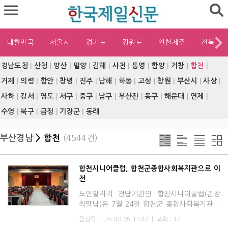
대한민국
서울시
경기도
강원도
인천제주
전북
경남도청
|
산청
|
양산
|
밀양
|
김해
|
사천
|
통영
|
함양
|
거창
|
합천
|
거제
|
의령
|
함안
|
창녕
|
진주
|
남해
|
하동
|
고성
|
창원
|
부산시
|
사상
|
사하
|
강서
|
영도
|
서구
|
중구
|
남구
|
부산진
|
동구
|
해운대
|
연제
|
수영
|
북구
|
금정
|
기장군
|
동래
부산경남
> 합천
(4544건)
합천시니어클럽, 합천군종합사회복지관으로 이
전
노인일자리 전담기관인 합천시니어클럽(관장
최말남)은 7월 24일 합천군 종합사회복지관 1
층으로 사무실을 이전하고 3일부터 본격적인
김성옥
|
26-08-05 11:47
|
조회 : 17
업무를 시작했다. 기존 사무실은 공간이 협소해