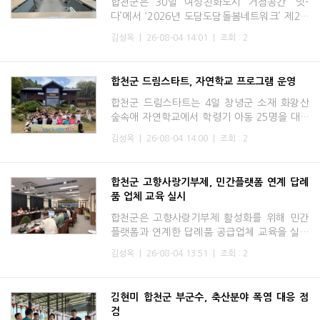
합천군은 30일 여성친화도시 거점공간 ‘잇-
다’에서 ‘2026년 도담도담돌봄네트워크’ 제2차
정기회의를 개최했다. 도담도담돌봄네트워크는
김성옥
|
26-08-04 14:01
|
조회 : 2
여성친화도시 조성사업의 일환으로 출범하여,
총 5개 기관(군 노
합천군 드림스타트, 자연학교 프로그램 운영
합천군 드림스타트는 4일 창녕군 소재 화왕산
숲속애 자연학교에서 학령기 아동 25명을 대상
으로 자연학교 프로그램을 운영했다.이번 프로
김성옥
|
26-08-04 14:00
|
조회 : 2
그램은 인터넷과 스마트폰에서 잠시 벗어나 숲
속에서 자연을 직접
합천군 고향사랑기부제, 민간플랫폼 연계 답례
품 업체 교육 실시
합천군은 고향사랑기부제 활성화를 위해 민간
플랫폼과 연계한 답례품 공급업체 교육을 실시
하고 민간플랫폼 연계를 통한 모금 추진에 나섰
김성옥
|
26-08-04 13:51
|
조회 : 2
다. 8월 3일 답례품 공급업체 관계자 등을 대상
으로 민간플랫폼 운
김현미 합천군 부군수, 축산분야 폭염 대응 점
검