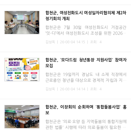
노인일자리 참여 어
합천군, 여성친화도시 여성일자리협의체 제2차
정기회의 개최
합천군은 7월 30일 여성친화도시 거점공간
‘잇-다’에서 여성친화도시 조성을 위한 2026년
여성일자리협의체 제2차 정기회의를 개최했다.
김성옥
|
26-08-04 14:15
|
조회 : 4
여성일자리협의체는 지역 특성에 적합한 일자
리 정책 및 사업 발굴
합천군, ‘모다드림 청년통장 지원사업’ 참여자
모집
합천군은 19일까지 경남도 내 소재 직장에서
근로중인 청년을 대상으로 경제적 자립과 지역
정착을 지원하기 위해 ‘2026년 모다드림 청년
김성옥
|
26-08-04 14:14
|
조회 : 4
통장 지원사업’ 하반기 참여자를 모집한다.모다
드림 청년통장 지원
합천군, 이장회의 순회하며 ‘통합돌봄사업’ 홍
보
합천군은 '의료·요양 등 지역돌봄의 통합지원에
관한 법률' 시행에 따라 의료·돌봄이 필요한 주