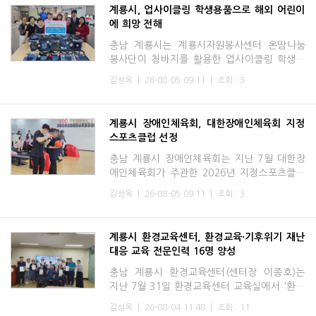
계룡시, 업사이클링 학생용품으로 해외 어린이
에 희망 전해
충남 계룡시는 계룡시자원봉사센터 온땀나눔
봉사단이 청바지를 활용한 업사이클링 학생용
품을 제작해 몽골과 필리핀 학생들 200명에게
김성옥
|
26-08-05 09:11
|
조회 : 3
전달했다고 밝혔다.센터는 지난 7월 19일과 8
월 4일 두 차례에 걸쳐
계룡시 장애인체육회, 대한장애인체육회 지정
스포츠클럽 선정
충남 계룡시 장애인체육회는 지난 7월 대한장
애인체육회가 주관한 2026년 지정스포츠클럽
공모사업에 최종 선정돼 국비 2,900만 원을 확
김성옥
|
26-08-05 09:11
|
조회 : 3
보했다고 밝혔다.이번 선정으로 계룡시 장애인
체육회는 오는 2028년까
계룡시 환경교육센터, 환경교육·기후위기 재난
대응 교육 전문인력 16명 양성
충남 계룡시 환경교육센터(센터장 이종호)는
지난 7월 31일 환경교육센터 교육실에서 '환경
교육 및 기후위기 재난대응 교육 전문인력 양성
김성옥
|
26-08-04 11:48
|
조회 : 11
(심화)과정'을 성공적으로 마무리하고, 지역 환