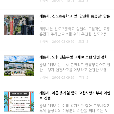
김성옥
|
26-08-04 10:01
|
조회 : 3
수요를 반영해 2기부터 오후반을 확대 운영한
다고 밝혔다.체력증진
계룡시, 신도초등학교 앞 ‘안전한 등굣길’ 만든
다
계룡시는 신도초등학교 일원의 고질적인 교통
혼잡과 주차난 해소를 위해 추진한 ‘신도초등학
교 일원 교통개선 및 주차장 조성사업’을 완료
김성옥
|
26-08-03 09:29
|
조회 : 3
하고, 오는 8월 4일부터 공영주차장을 정식 개
장한다고 밝혔다.
계룡시, 노후 맨홀뚜껑 교체로 보행 안전 강화
충남 계룡시는 노후 콘크리트 맨홀뚜껑으로 인
한 보행자 안전사고를 예방하고 안전한 보행환
경을 조성하기 위해 신도안면 남선리 일원에서
김성옥
|
26-08-03 09:29
|
조회 : 3
우수 맨홀뚜껑 교체사업을 추진한다고 3일 밝
혔다.이번 사업은 계
계룡시, 여름 휴가철 맞아 고향사랑기부제 이벤
트 진행
충남 계룡시는 여름 휴가철을 맞아 고향사랑기
부제 활성화와 기부문화 확산을 위해 오는 8월