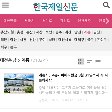
대한민국
서울시
경기도
강원도
인천제주
전북
충남도청
|
홍성
|
논산
|
서산
|
보령
|
공주
|
예산
|
당진
|
계룡
|
금산
|
태안
|
아산
|
서천
|
천안
|
부여
|
청양
|
대전시청
|
대덕구
|
중구
|
유성구
|
서구
|
동구
대전충남
> 계룡
(2102건)
계룡시, 고유가피해지원금 8월 31일까지 꼭 사
용하세요
충남 계룡시는 고유가·고물가로 어려움을 겪는
시민들의 가계 부담을 덜고 지역경제 활성화를
위해 지급한 고유가피해지원금의 사용기한이
김성옥
|
26-08-05 09:12
|
조회 : 3
오는 8월 31일 자정(24시)까지라며, 남은 잔액
을 기한 내 모두 사