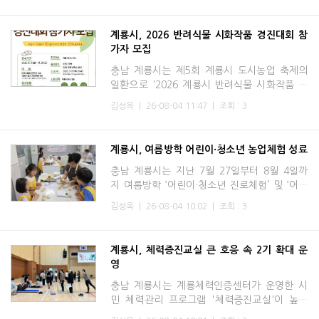
경교육을 이끌 전문
계룡시, 2026 반려식물 시화작품 경진대회 참
가자 모집
충남 계룡시는 제5회 계룡시 도시농업 축제의
일환으로 '2026 계룡시 반려식물 시화작품 경
진대회'를 개최하고, 8월 21일까지 참가자를
김성옥
|
26-08-04 11:47
|
조회 : 3
모집한다고 밝혔다.이번 경진대회는 '마음의 시
(詩)가 꽃(花)이 되어
계룡시, 여름방학 어린이·청소년 농업체험 성료
충남 계룡시는 지난 7월 27일부터 8월 4일까
지 여름방학 ‘어린이·청소년 진로체험’ 및 ‘어린
이원예교실’​을 큰 호응 속에 마무리했다고 밝혔
김성옥
|
26-08-04 10:02
|
조회 : 3
다.이번 프로그램은 관내 초등학생 120명과 중
학생 16명을
계룡시, 체력증진교실 큰 호응 속 2기 확대 운
영
충남 계룡시는 계룡체력인증센터가 운영한 시
민 체력관리 프로그램 '체력증진교실'이 높은
만족도를 보이며 1기 운영을 마무리하고, 시민