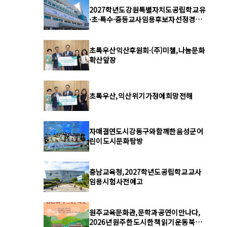
2027학년도 강원특별자치도 공립학교 유
·초·특수·중등교사 임용후보자 선정경
쟁시험 사전 예고
초록우산 익산후원회·(주)미첼, 나눔문화
확산 앞장
초록우산, 익산 위기 가정에 희망 전해
자매결연도시 강동구와 함께한 음성군 어
린이 도시문화 탐방
충남교육청, 2027학년도 공립학교 교사
임용시험 사전 예고
원주교육문화관, 문학과 공연이 만나다,
2026년 원주 한 도시 한 책 읽기 운동 북콘