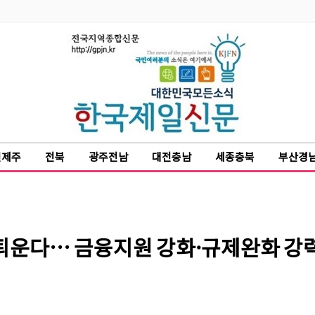
천제주
전북
광주전남
대전충남
세종충북
부산경
 틔운다… 금융지원 강화·규제완화 강