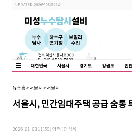
스
UPDATED.
2026년 08월 05일
크
롤
이
동
상
태
바
대한민국
서울시
경기도
강원도
인
채
뉴스홈
>
서울시
>
서울시
널
명:
기
서울시, 민간임대주택 공급 숨통
사
제
목:
2026-01-08 11:59 | 입력 : 김성옥