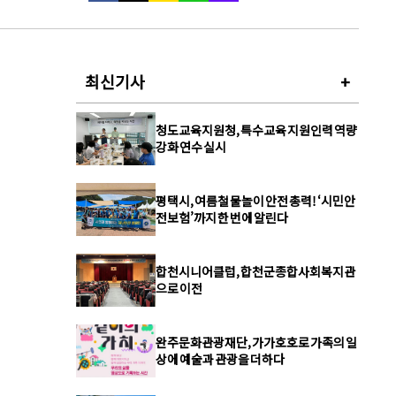
최신기사
+
청도교육지원청, 특수교육 지원인력 역량
강화 연수 실시
평택시, 여름철 물놀이 안전 총력! ‘시민안
전보험’까지 한 번에 알린다
합천시니어클럽, 합천군종합사회복지관
으로 이전
완주문화관광재단, 가가호호로 가족의 일
상에 예술과 관광을 더하다