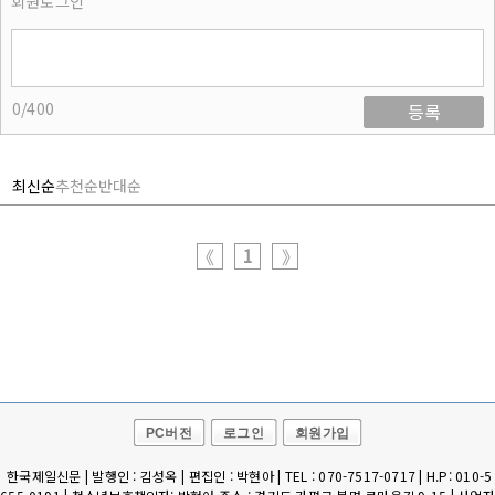
회원로그인
0/400
등록
최신순
추천순
반대순
1
《
》
PC버전
로그인
회원가입
한국제일신문 | 발행인 : 김성옥 | 편집인 : 박현아 | TEL : 070-7517-0717 | H.P: 010-5