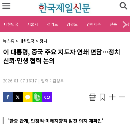
대한민국
서울시
경기도
강원도
인천제주
전북
광
채
뉴스홈
>
대한민국
>
정치
널
기
이 대통령, 중국 주요 지도자 연쇄 면담…정치
명
사
:
신뢰·민생 협력 논의
제
목
:
2026-01-07 16:17 | 입력 : 김성옥
'한중 관계, 안정적·미래지향적 발전 의지 재확인'